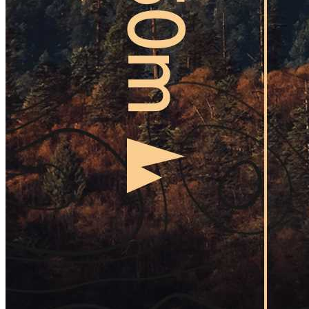
礼
盒
鲟
秋
礼
盒
鲟
月
礼
盒
鲟
遇
礼
盒
分
享
礼
盒
ꁇ
鲟
鱼