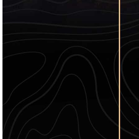
产
品
最
新
资
讯
联
系
我
们