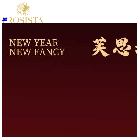
끀
ꁲ
首
页
关
于
我
们
ꁇ
关
于
润
兆
ꁇ
全
产
业
链