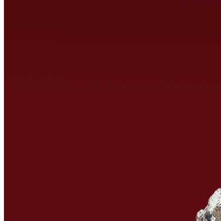
ꁇ
发
展
历
程
ꁇ
关
于
芙
思
塔
鱼
子
酱
文
化
产
品
系
列
ꁇ