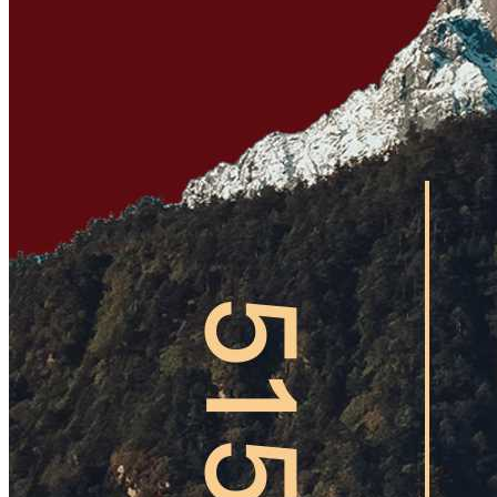
鱼
子
酱
臻
饕
系
列
品
礼
盒
臻
饕
系
列
享
礼
盒
臻
饕
系
列
奢